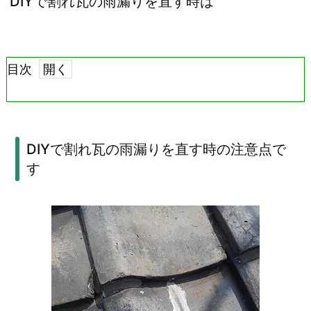
DIYで割れ瓦の雨漏りを直す時は
目次
1.
D
I
DIYで割れ瓦の雨漏りを直す時の注意点で
す
Y
で
割
れ
瓦
の