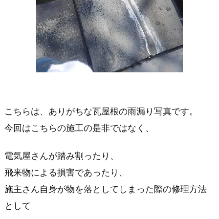
雨
漏
り
を
直
す
こちらは、ありがちな瓦屋根の雨漏り写真です。
時
今回はこちらの施工の是非ではなく、
の
電気屋さんが踏み割ったり、
注
飛来物による損害であったり、
意
施主さん自身が物を落としてしまった際の修理方法
点
として
で