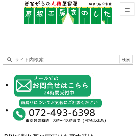


メニュ

サイド

前へ

次へ

検索