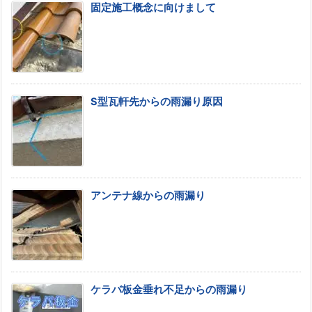
固定施工概念に向けまして
S型瓦軒先からの雨漏り原因
アンテナ線からの雨漏り
ケラバ板金垂れ不足からの雨漏り