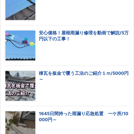
安心価格！屋根雨漏り修理を動画で解説/5万
円以下の工事！
棟瓦を板金で覆う工法のご紹介１ｍ/5000円
～
1645日間持った雨漏り応急処置 一ケ所/10
000円～