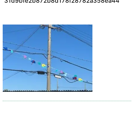
31d9bfe2b872b8d178f28782a358ea44