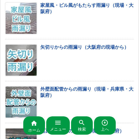
家屋風・ビル風がもたらす雨漏り（現場・大
阪府）
矢切りからの雨漏り（大阪府の現場から）
外壁面配管からの雨漏り（現場・兵庫県・大
阪府）




メニュー
検索
上へ
ホーム
地瓦ズレからの雨漏り（現場・大阪府）