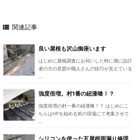

関連記事
良い屋根も沢山御座います
はじめに屋根調査にお伺いした時に偶に設計
者の方の意図や職人さんの技巧が見えている
...
強度倍増。村1番の紐漆喰！？
強度倍増の村一番の紐漆喰！？ はじめにこ
ちらはHPを始める前の現場にて考案させて
...
シリコンを使った瓦屋根雨漏り修理