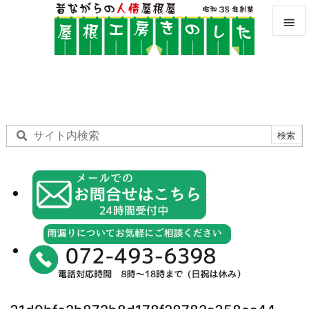


メニュ

サイド

前へ

次へ

検索