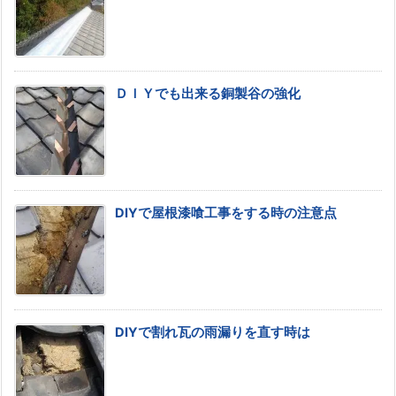
ＤＩＹでも出来る銅製谷の強化
DIYで屋根漆喰工事をする時の注意点
DIYで割れ瓦の雨漏りを直す時は