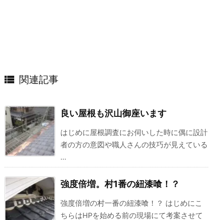

関連記事
良い屋根も沢山御座います
はじめに屋根調査にお伺いした時に偶に設計
者の方の意図や職人さんの技巧が見えている
...
強度倍増。村1番の紐漆喰！？
強度倍増の村一番の紐漆喰！？ はじめにこ
ちらはHPを始める前の現場にて考案させて