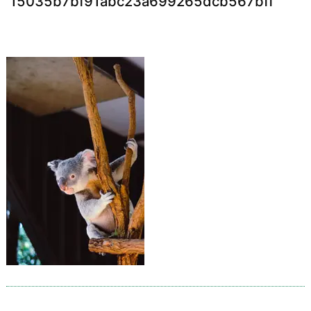
15035b7bf91abc23a699265dcb567bff