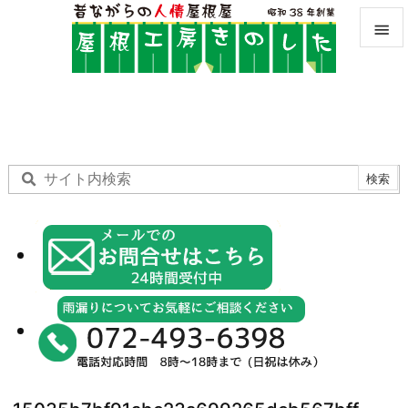


メニュ

サイド

前へ

次へ

検索