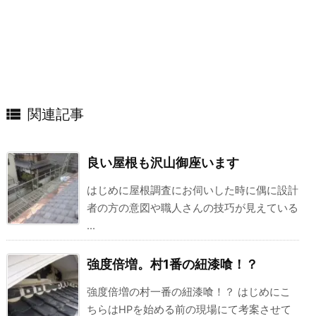

関連記事
良い屋根も沢山御座います
はじめに屋根調査にお伺いした時に偶に設計
者の方の意図や職人さんの技巧が見えている
...
強度倍増。村1番の紐漆喰！？
強度倍増の村一番の紐漆喰！？ はじめにこ
ちらはHPを始める前の現場にて考案させて