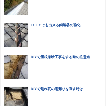
ＤＩＹでも出来る銅製谷の強化
DIYで屋根漆喰工事をする時の注意点
DIYで割れ瓦の雨漏りを直す時は