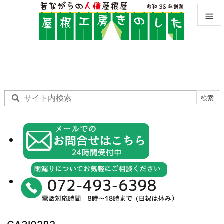


メニュ

サイド

前へ

次へ

検索