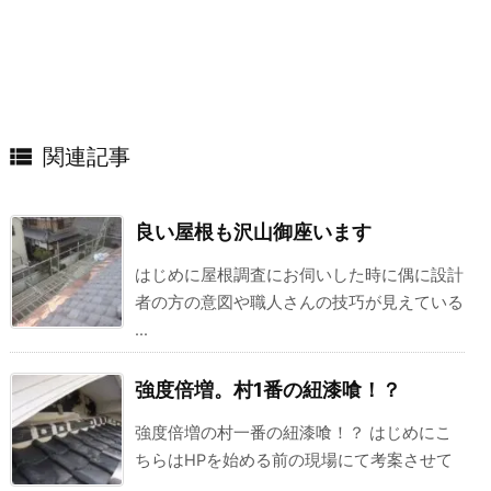

関連記事
良い屋根も沢山御座います
はじめに屋根調査にお伺いした時に偶に設計
者の方の意図や職人さんの技巧が見えている
...
強度倍増。村1番の紐漆喰！？
強度倍増の村一番の紐漆喰！？ はじめにこ
ちらはHPを始める前の現場にて考案させて
...