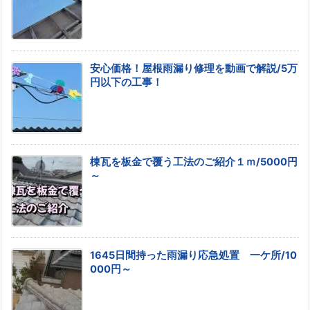
安心価格！屋根雨漏り修理を動画で解説/5万
円以下の工事！
棟瓦を板金で覆う工法のご紹介１ｍ/5000円
～
1645日間持った雨漏り応急処置 一ケ所/10
000円～