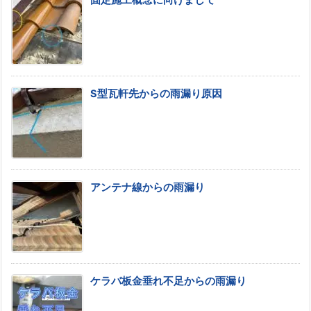
固定施工概念に向けまして
S型瓦軒先からの雨漏り原因
アンテナ線からの雨漏り
ケラバ板金垂れ不足からの雨漏り