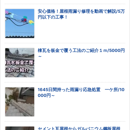
安心価格！屋根雨漏り修理を動画で解説/5万
円以下の工事！
棟瓦を板金で覆う工法のご紹介１ｍ/5000円
～
1645日間持った雨漏り応急処置 一ケ所/10
000円～
セメント瓦屋根からガルバニウム鋼板屋根