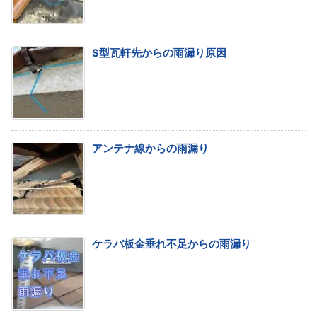
S型瓦軒先からの雨漏り原因
アンテナ線からの雨漏り
ケラバ板金垂れ不足からの雨漏り