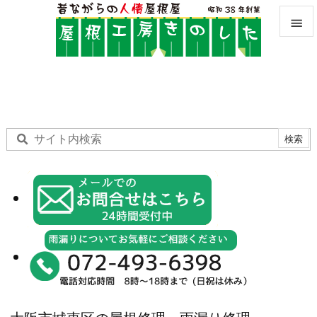


メニュ

サイド

前へ

次へ

検索