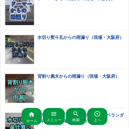
水切り熨斗瓦からの雨漏り（現場・大阪府）
背割り腕木からの雨漏り（現場・大阪府）




水切り板金鼻仕舞いからの雨漏り・ベランダ
メニュー
検索
上へ
の内壁も（現場・大阪府）
ホーム