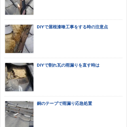
DIYで屋根漆喰工事をする時の注意点
DIYで割れ瓦の雨漏りを直す時は
銅のテープで雨漏り応急処置