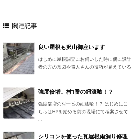

関連記事
良い屋根も沢山御座います
はじめに屋根調査にお伺いした時に偶に設計
者の方の意図や職人さんの技巧が見えている
...
強度倍増。村1番の紐漆喰！？
強度倍増の村一番の紐漆喰！？ はじめにこ
ちらはHPを始める前の現場にて考案させて
...
シリコンを使った瓦屋根雨漏り修理