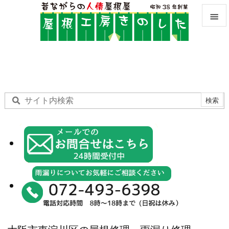


メニュ

サイド

前へ

次へ

検索