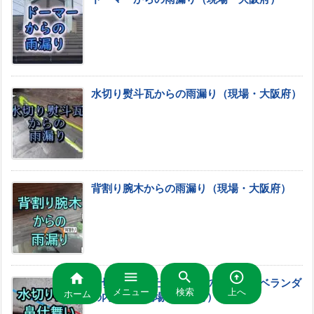
水切り熨斗瓦からの雨漏り（現場・大阪府）
背割り腕木からの雨漏り（現場・大阪府）




水切り板金鼻仕舞いからの雨漏り・ベランダ
メニュー
検索
上へ
ホーム
の内壁も（現場・大阪府）