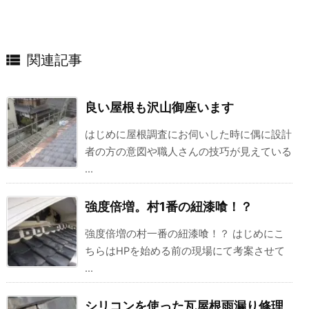

関連記事
良い屋根も沢山御座います
はじめに屋根調査にお伺いした時に偶に設計
者の方の意図や職人さんの技巧が見えている
...
強度倍増。村1番の紐漆喰！？
強度倍増の村一番の紐漆喰！？ はじめにこ
ちらはHPを始める前の現場にて考案させて
...
シリコンを使った瓦屋根雨漏り修理