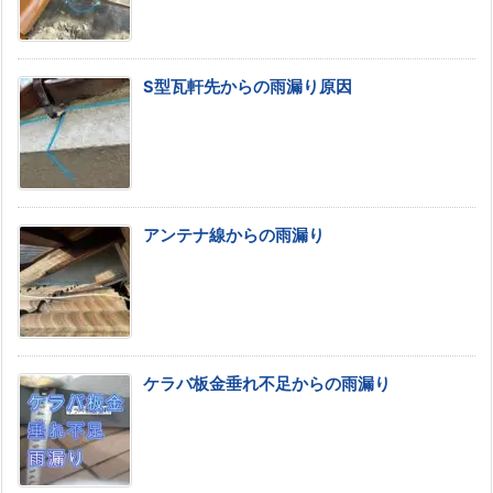
S型瓦軒先からの雨漏り原因
アンテナ線からの雨漏り
ケラバ板金垂れ不足からの雨漏り