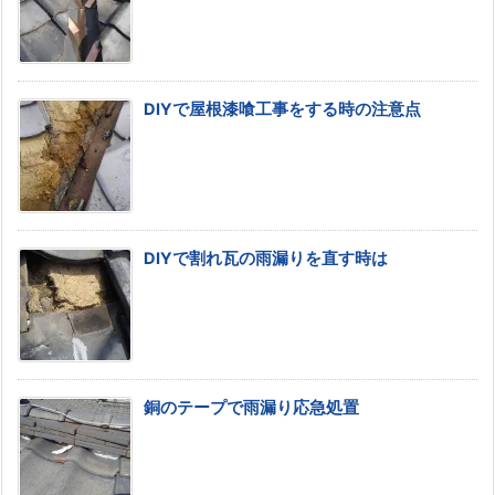
DIYで屋根漆喰工事をする時の注意点
DIYで割れ瓦の雨漏りを直す時は
銅のテープで雨漏り応急処置