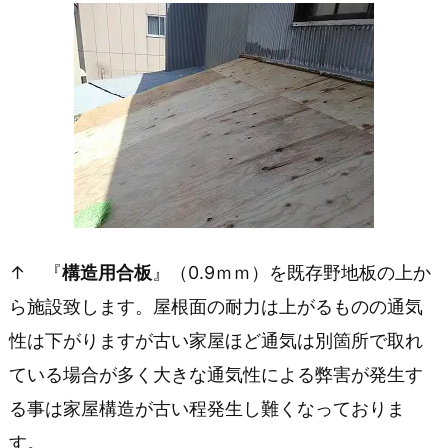
張
り
1.
4.
ガ
ル
バ
↑ 『
構造用合板
』（0.9ｍｍ）を既存野地板の上か
ニ
ら施設致します。屋根面の耐力は上がるものの通気
ウ
性は下がりますが古い家屋ほど通気は別箇所で取れ
ム
ている場合が多く大きな通気性による弊害が発生す
鋼
る事は家屋構造が古い程発生し難くなっておりま
板
す。