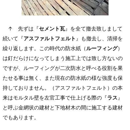
事
1.
3.
↑ 先ずは『
セメント瓦
』を全て撤去致しまして
ル
続いて『
アスファルトフェルト
』も撤去し、清掃を
ー
繰り返します。この時代の防水紙（
ルーフィング
）
フ
は釘だらけになってしまう施工上では致し方ないの
ィ
ですが、ルーフィングが二次防水と呼べる役割を果
たせる事は無く、また現在の防水紙の様な強度も保
ン
持しておりません。（アスファルトフェルト）の本
グ
来はモルタル壁を左官工事で仕上げる際の『
ラス
』
（防
と呼ぶ金網状の建材と下地材木の間に施工する建材
水
でもあります。
紙）