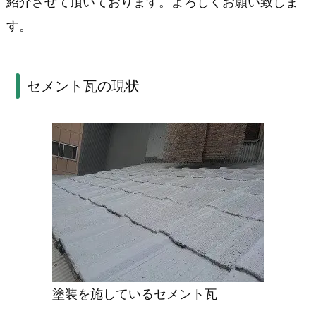
紹介させて頂いております。よろしくお願い致しま
か
す。
ら
ガ
セメント瓦の現状
ル
バ
ニ
ウ
ム
鋼
板
屋
塗装を施しているセメント瓦
根