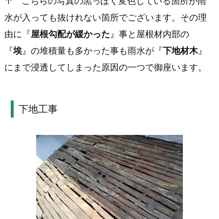
↑ こちらの写真の黒っぽく変色している箇所が雨
水が入っても抜けれない箇所でございます。その理
ン
由に『
屋根勾配が緩かった
』事と屋根材内部の
ト
『
埃
』の堆積量も多かった事も雨水が『
下地材木
』
瓦
にまで浸透してしまった原因の一つで御座います。
の
現
下地工事
状
1.
2.
下
地
工