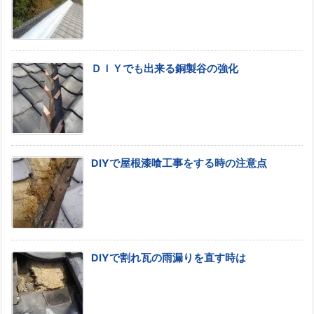
ＤＩＹでも出来る銅製谷の強化
DIYで屋根漆喰工事をする時の注意点
DIYで割れ瓦の雨漏りを直す時は