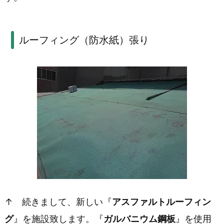
工
事
ルーフィング（防水紙）張り
1.
5.
工
事
提
案
の
理
由
↑ 続きまして、新しい『
アスファルトルーフィン
グ
』を施設致します。『
ガルバニウム鋼板
』を使用