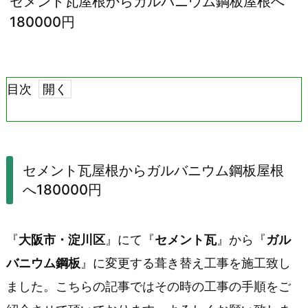
セメント瓦屋根からガルバニウム鋼板屋根へ
180000円
目次
1.
セ
メ
セメント瓦屋根からガルバニウム鋼板屋根
へ180000円
ン
ト
『
大阪市・淀川区
』にて『
セメント瓦
』から『
ガル
瓦
バニウム鋼板
』に変更する葺き替え工事を施工致し
屋
ました。こちらの記事ではその時の工事の手順をご
根