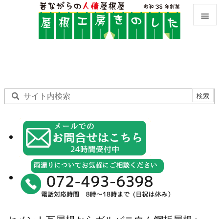


メニュ

サイド

前へ

次へ

検索