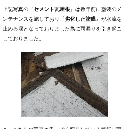
へ
上記写真の『
セメント瓦屋根
』は数年前に塗装のメ
ンテナンスを施しており『
劣化した塗膜
』が水流を
1
止める堰となっておりました為に雨漏りを引き起こ
8
しておりました。
0
0
0
0
円
1.
1.
セ
メ