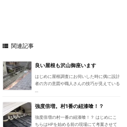

関連記事
良い屋根も沢山御座います
はじめに屋根調査にお伺いした時に偶に設計
者の方の意図や職人さんの技巧が見えている
...
強度倍増。村1番の紐漆喰！？
強度倍増の村一番の紐漆喰！？ はじめにこ
ちらはHPを始める前の現場にて考案させて