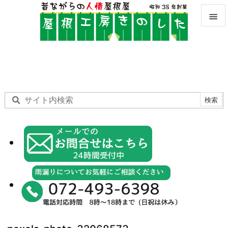


メニュ

サイド

前へ

次へ

検索