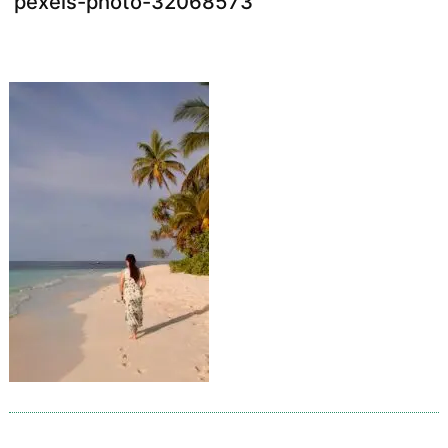
pexels-photo-32068573