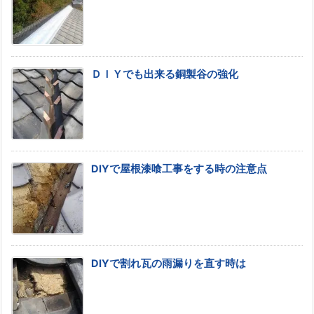
ＤＩＹでも出来る銅製谷の強化
DIYで屋根漆喰工事をする時の注意点
DIYで割れ瓦の雨漏りを直す時は