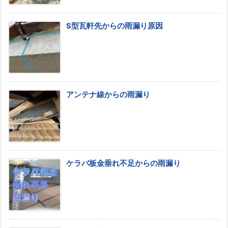
S型瓦軒先からの雨漏り原因
アンテナ線からの雨漏り
ケラバ板金垂れ不足からの雨漏り