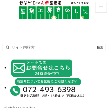


メニュ

サイド

前へ

次へ

検索