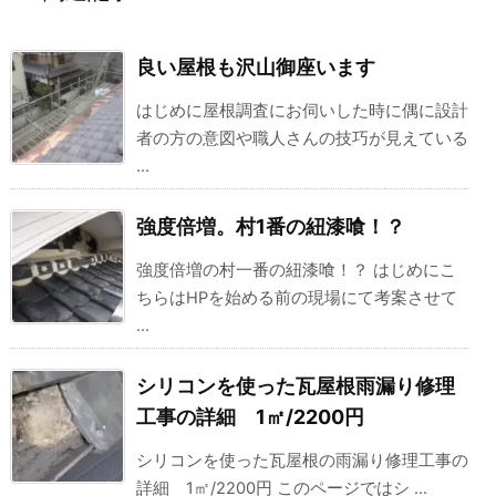
良い屋根も沢山御座います
はじめに屋根調査にお伺いした時に偶に設計
者の方の意図や職人さんの技巧が見えている
...
強度倍増。村1番の紐漆喰！？
強度倍増の村一番の紐漆喰！？ はじめにこ
ちらはHPを始める前の現場にて考案させて
...
シリコンを使った瓦屋根雨漏り修理
工事の詳細 1㎡/2200円
シリコンを使った瓦屋根の雨漏り修理工事の
詳細 1㎡/2200円 このページではシ ...