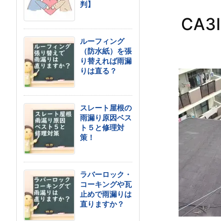
判】
CA3
ルーフィング
（防水紙）を張
り替えれば雨漏
りは直る？
スレート屋根の
雨漏り原因ベス
ト５と修理対
策！
ラバーロック・
コーキングや瓦
止めで雨漏りは
直りますか？