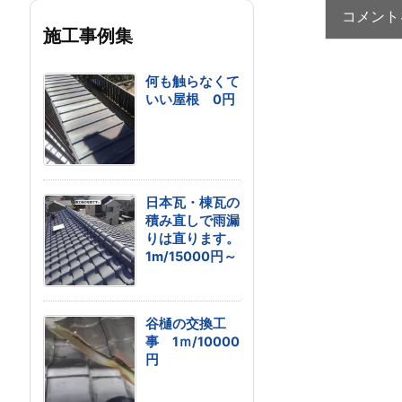
施工事例集
何も触らなくて
いい屋根 0円
日本瓦・棟瓦の
積み直しで雨漏
りは直ります。
1m/15000円～
谷樋の交換工
事 1ｍ/10000
円