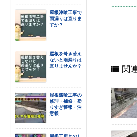
屋根漆喰工事で
雨漏りは直りま
すか？
屋根を葺き替え
ないと雨漏りは
直りませんか？

関
屋根漆喰工事の
修理・補修・塗
りすぎ警報・注
意報
屋根工房きのし