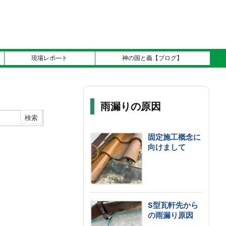
現場レポ―ト
神の国と義【ブログ】
雨漏りの原因
固定施工概念に
向けまして
S型瓦軒先から
の雨漏り原因