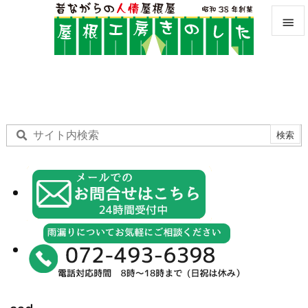


メニュ

サイド

前へ

次へ

検索