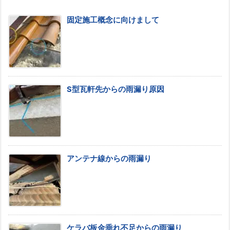
固定施工概念に向けまして
S型瓦軒先からの雨漏り原因
アンテナ線からの雨漏り
ケラバ板金垂れ不足からの雨漏り