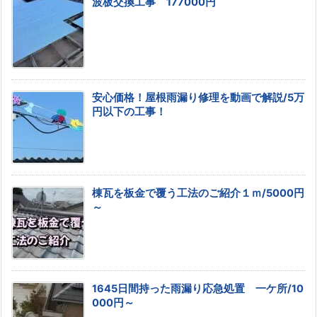
波板交換工事 177000円
安心価格！屋根雨漏り修理を動画で解説/5万
円以下の工事！
棟瓦を板金で覆う工法のご紹介１ｍ/5000円
～
1645日間持った雨漏り応急処置 一ケ所/10
000円～