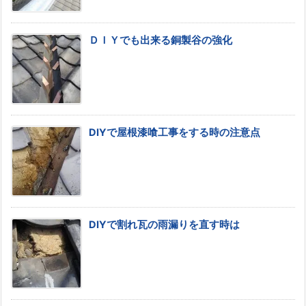
ＤＩＹでも出来る銅製谷の強化
DIYで屋根漆喰工事をする時の注意点
DIYで割れ瓦の雨漏りを直す時は