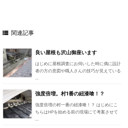

関連記事
良い屋根も沢山御座います
はじめに屋根調査にお伺いした時に偶に設計
者の方の意図や職人さんの技巧が見えている
...
強度倍増。村1番の紐漆喰！？
強度倍増の村一番の紐漆喰！？ はじめにこ
ちらはHPを始める前の現場にて考案させて
...