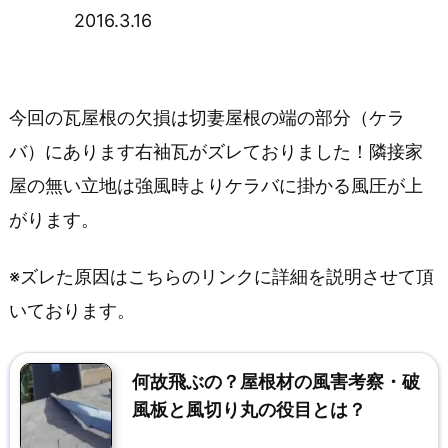
2016.3.16
安
心
を
今回の瓦屋根の欠損は切妻屋根の端の部分（ケラ
書
バ）にあります右袖瓦がズレておりました！隣接家
き
屋の無い立地は強風時よりケラバに掛かる風圧が上
がります。
続
け
※ズレた原因はこちらのリンクに詳細を説明させて頂
る
いております。
瓦
屋
何故飛ぶの？屋根材の風害考察・破
風板と風切り丸の役目とは？
根