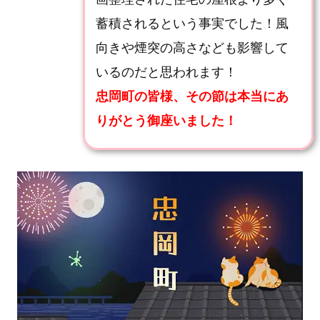
り
蓄積されるという事実でした！風
修
向きや煙突の高さなども影響して
理！
いるのだと思われます！
安
忠岡町
の皆様、その節は本当にあ
りがとう御座いました！
心
を
書
き
続
け
る
瓦