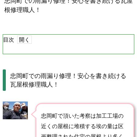
忠岡町での雨漏り修理！安心を書き続ける瓦屋
根修理職人！
目次
1.
忠
岡
忠岡町での雨漏り修理！安心を書き続ける
瓦屋根修理職人！
町
で
の
忠岡町で頂いた考察は加工工場の
雨
近くの屋根に堆積する埃の量は区
漏
画整理された住宅の屋根より多く