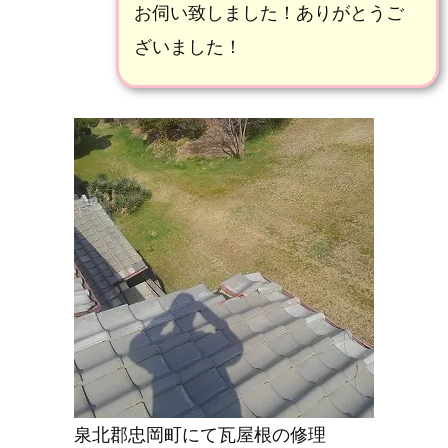
お伺い致しました！ありがとうご
6
ざいました！
2.
忠
岡
町
で
の
雨
漏
り
修
泉北郡忠岡町にて瓦屋根の修理
理！