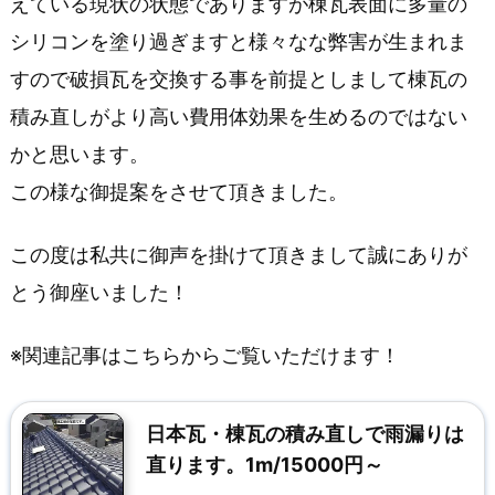
えている現状の状態でありますが棟瓦表面に多量の
4.
シリコンを塗り過ぎますと様々なな弊害が生まれま
6
すので破損瓦を交換する事を前提としまして棟瓦の
1.
積み直しがより高い費用体効果を生めるのではない
2.
かと思います。
泉
この様な御提案をさせて頂きました。
北
この度は私共に御声を掛けて頂きまして誠にありが
郡
とう御座いました！
忠
岡
※関連記事はこちらからご覧いただけます！
町
に
日本瓦・棟瓦の積み直しで雨漏りは
直ります。1m/15000円～
て