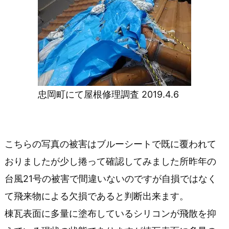
て
屋
根
修
忠岡町にて屋根修理調査 2019.4.6
理
調
査
こちらの写真の被害はブルーシートで既に覆われて
2
おりましたが少し捲って確認してみました所昨年の
0
台風21号の被害で間違いないのですが自損ではなく
1
て飛来物による欠損であると判断出来ます。
9.
棟瓦表面に多量に塗布しているシリコンが飛散を抑