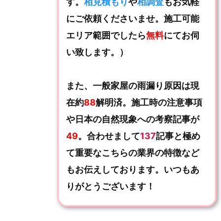
す。
相見積もり
や
相調査
もお気軽
にご依頼くださいませ。施工可能
エリア範囲でしたら
無料
にてお伺
い致します。）
また、一般家屋の雨漏り原因は現
在約
88
解明済。施工時の注意事項
や日本の自然現象への考察記事が
49
。合わせまして
137
記事と極め
て重要なこちらの業界の特徴など
もお伝えしております。いつもあ
りがとうございます！