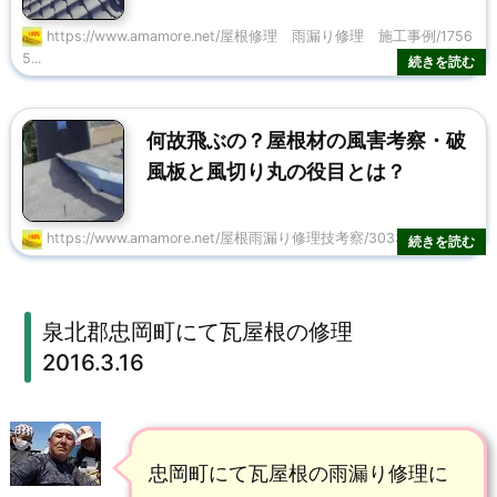
瓦
https://www.amamore.net/屋根修理 雨漏り修理 施工事例/1756
屋
5...
根
何故飛ぶの？屋根材の風害考察・破
の
風板と風切り丸の役目とは？
修
理
https://www.amamore.net/屋根雨漏り修理技考察/30332/
2
0
泉北郡忠岡町にて瓦屋根の修理
1
2016.3.16
6.
3.
忠岡町にて瓦屋根の雨漏り修理に
1