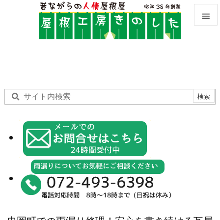


メニュ

サイド

前へ

次へ

検索