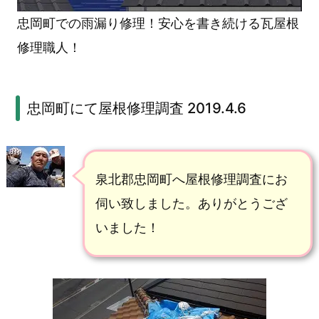
屋
忠岡町での雨漏り修理！安心を書き続ける瓦屋根
根
修理職人！
修
理
忠岡町にて屋根修理調査 2019.4.6
職
人！
泉北郡忠岡町へ屋根修理調査にお
1.
伺い致しました。ありがとうござ
1.
いました！
忠
岡
町
に