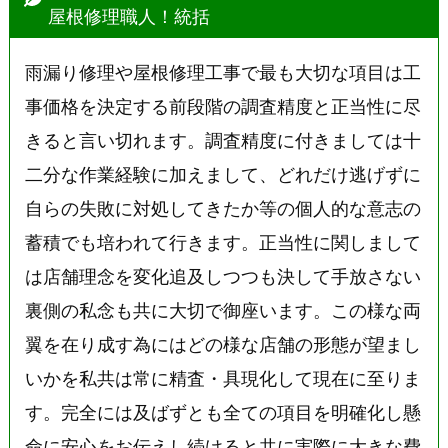
屋根修理職人！統括
雨漏り修理や屋根修理工事で最も大切な項目は工
事価格を決定する前段階の調査精度と正当性に尽
きると言い切れます。調査精度に付きましては十
二分な作業経験に加えまして、どれだけ逃げずに
自らの失敗に対処してきたか等の個人的な意志の
蓄積でも培われて行きます。正当性に関しまして
は店舗理念を変化追及しつつも決して手放さない
裏側の私念も共に大切で御座います。この様な両
翼を在り成す為にはどの様な店舗の形態が望まし
いかを私共は常に精査・具現化して現在に至りま
す。完全には及ばずとも全ての項目を明確化し懸
命に安心をお伝えし続けると共に実際に大きな費