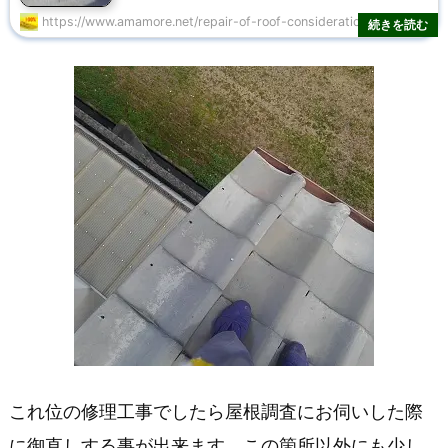
修
https://www.amamore.net/repair-of-roof-consideration/30332/
理
職
人！
統
括
これ位の修理工事でしたら屋根調査にお伺いした際
に御直しする事が出来ます。この箇所以外にも少し