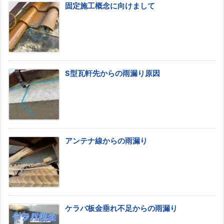
固定施工概念に向けまして
S型瓦軒先からの雨漏り原因
アンテナ線からの雨漏り
ケラバ板金垂れ不足からの雨漏り