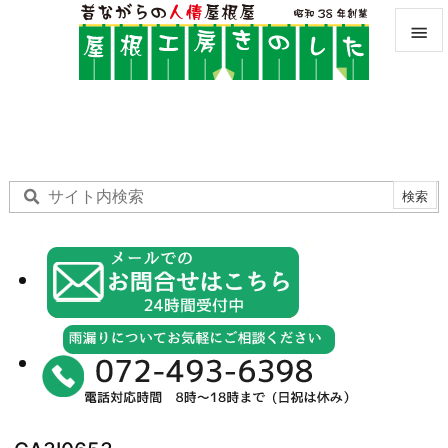


メニュ

サイド

前へ

次へ

検索