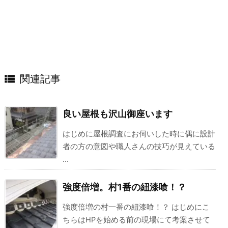

関連記事
良い屋根も沢山御座います
はじめに屋根調査にお伺いした時に偶に設計
者の方の意図や職人さんの技巧が見えている
...
強度倍増。村1番の紐漆喰！？
強度倍増の村一番の紐漆喰！？ はじめにこ
ちらはHPを始める前の現場にて考案させて