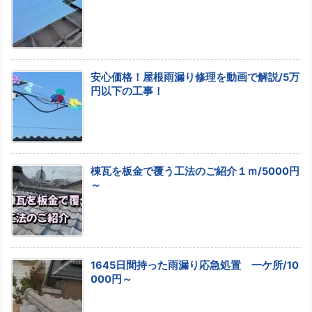
安心価格！屋根雨漏り修理を動画で解説/5万
円以下の工事！
棟瓦を板金で覆う工法のご紹介１ｍ/5000円
～
1645日間持った雨漏り応急処置 一ケ所/10
000円～