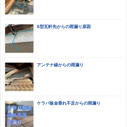
S型瓦軒先からの雨漏り原因
アンテナ線からの雨漏り
ケラバ板金垂れ不足からの雨漏り