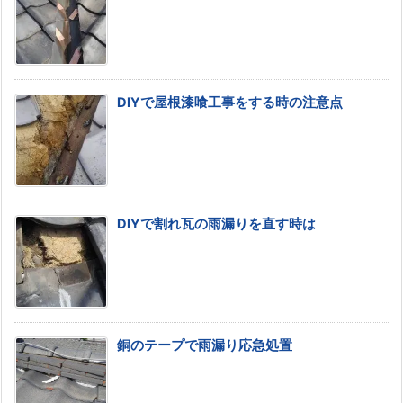
DIYで屋根漆喰工事をする時の注意点
DIYで割れ瓦の雨漏りを直す時は
銅のテープで雨漏り応急処置