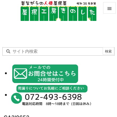


メニュ

サイド

前へ

次へ

検索