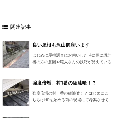

関連記事
良い屋根も沢山御座います
はじめに屋根調査にお伺いした時に偶に設計
者の方の意図や職人さんの技巧が見えている
...
強度倍増。村1番の紐漆喰！？
強度倍増の村一番の紐漆喰！？ はじめにこ
ちらはHPを始める前の現場にて考案させて
...