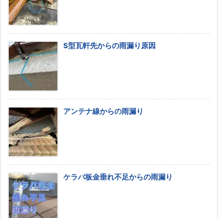
S型瓦軒先からの雨漏り原因
アンテナ線からの雨漏り
ケラバ板金垂れ不足からの雨漏り