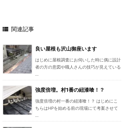

関連記事
良い屋根も沢山御座います
はじめに屋根調査にお伺いした時に偶に設計
者の方の意図や職人さんの技巧が見えている
...
強度倍増。村1番の紐漆喰！？
強度倍増の村一番の紐漆喰！？ はじめにこ
ちらはHPを始める前の現場にて考案させて
...