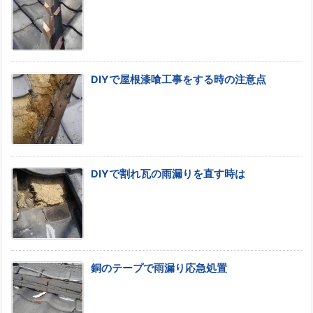
DIYで屋根漆喰工事をする時の注意点
DIYで割れ瓦の雨漏りを直す時は
銅のテープで雨漏り応急処置