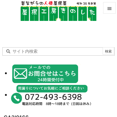


メニュ

サイド

前へ

次へ

検索