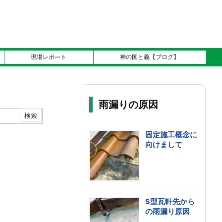
現場レポ―ト
神の国と義【ブログ】
雨漏りの原因
固定施工概念に
向けまして
S型瓦軒先から
の雨漏り原因