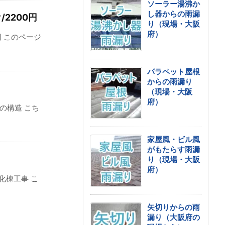
ソーラー湯沸か
し器からの雨漏
2200円
り（現場・大阪
府）
円 このページ
パラペット屋根
からの雨漏り
（現場・大阪
府）
の構造 こち
家屋風・ビル風
がもたらす雨漏
り（現場・大阪
府）
化棟工事 こ
矢切りからの雨
漏り（大阪府の