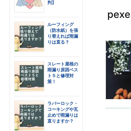
判】
pexe
ルーフィング
（防水紙）を張
り替えれば雨漏
りは直る？
スレート屋根の
雨漏り原因ベス
ト５と修理対
策！
ラバーロック・
コーキングや瓦
止めで雨漏りは
直りますか？