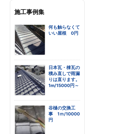
施工事例集
何も触らなくて
いい屋根 0円
日本瓦・棟瓦の
積み直しで雨漏
りは直ります。
1m/15000円～
谷樋の交換工
事 1ｍ/10000
円