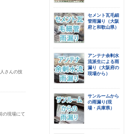
セメント瓦毛細
管雨漏り（大阪
府と和歌山県）
アンテナ余剰水
流派生による雨
漏り（大阪府の
人さんの技
現場から）
サンルームから
の雨漏り(現
場・兵庫県）
前の現場にて