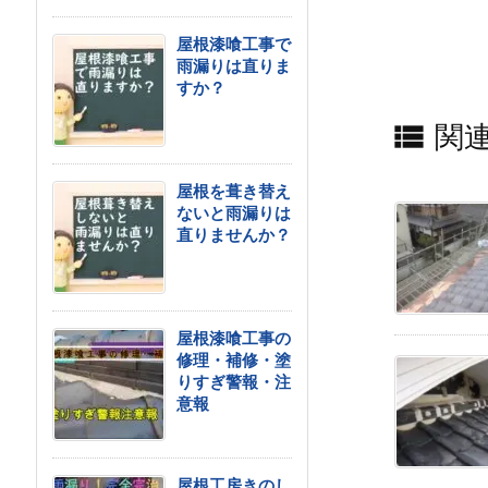
屋根漆喰工事で
雨漏りは直りま
すか？

関
屋根を葺き替え
ないと雨漏りは
直りませんか？
屋根漆喰工事の
修理・補修・塗
りすぎ警報・注
意報
屋根工房きのし