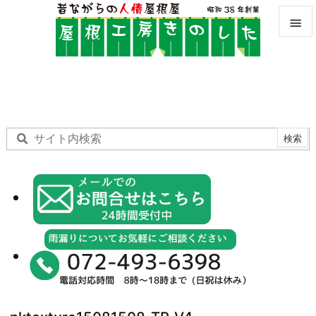


メニュ

サイド

前へ

次へ

検索