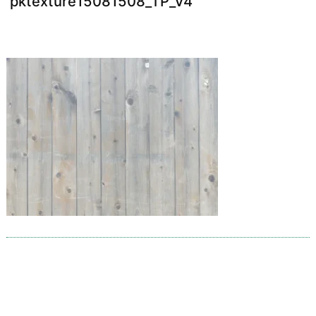
pktexture15081508_TP_V4