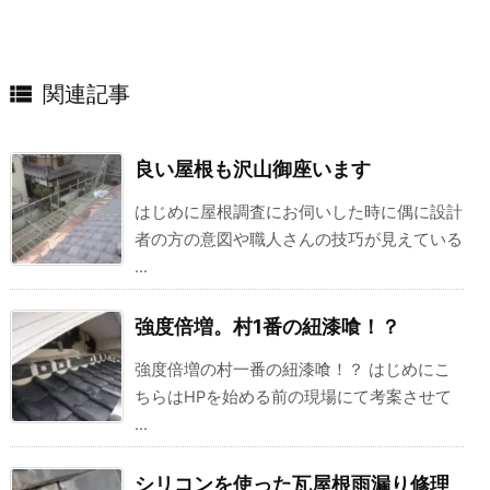

関連記事
良い屋根も沢山御座います
はじめに屋根調査にお伺いした時に偶に設計
者の方の意図や職人さんの技巧が見えている
...
強度倍増。村1番の紐漆喰！？
強度倍増の村一番の紐漆喰！？ はじめにこ
ちらはHPを始める前の現場にて考案させて
...
シリコンを使った瓦屋根雨漏り修理