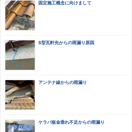
固定施工概念に向けまして
S型瓦軒先からの雨漏り原因
アンテナ線からの雨漏り
ケラバ板金垂れ不足からの雨漏り