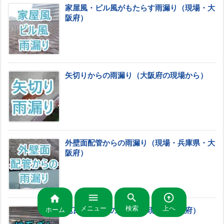
家屋風・ビル風がもたらす雨漏り（現場・大
阪府）
矢切りからの雨漏り（大阪府の現場から）
外壁面配管からの雨漏り（現場・兵庫県・大
阪府）




メニュー
検索
上へ
ホーム
地瓦ズレからの雨漏り（現場・大阪府）