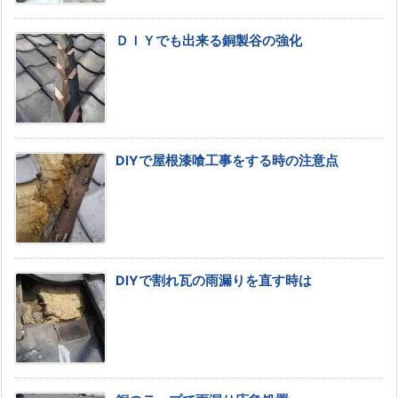
ＤＩＹでも出来る銅製谷の強化
DIYで屋根漆喰工事をする時の注意点
DIYで割れ瓦の雨漏りを直す時は