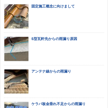
固定施工概念に向けまして
S型瓦軒先からの雨漏り原因
アンテナ線からの雨漏り
ケラバ板金垂れ不足からの雨漏り