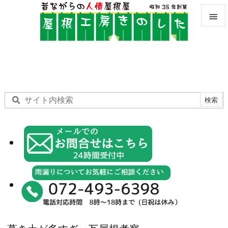


メニュ

サイド

前へ

次へ

検索