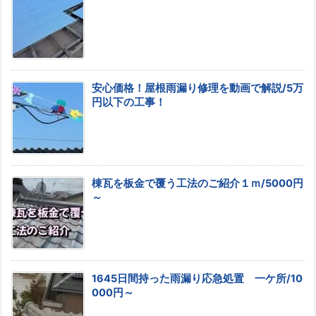
安心価格！屋根雨漏り修理を動画で解説/5万
円以下の工事！
棟瓦を板金で覆う工法のご紹介１ｍ/5000円
～
1645日間持った雨漏り応急処置 一ケ所/10
000円～