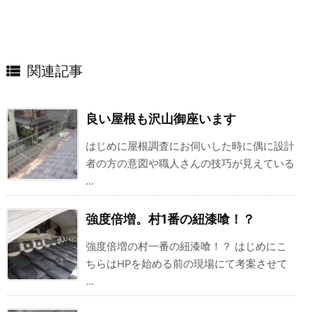

関連記事
良い屋根も沢山御座います
はじめに屋根調査にお伺いした時に偶に設計
者の方の意図や職人さんの技巧が見えている
...
強度倍増。村1番の紐漆喰！？
強度倍増の村一番の紐漆喰！？ はじめにこ
ちらはHPを始める前の現場にて考案させて
...