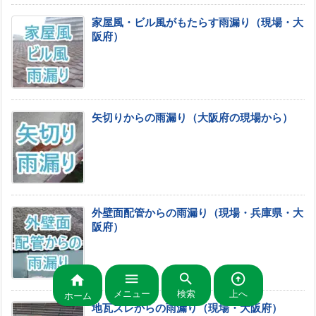
家屋風・ビル風がもたらす雨漏り（現場・大
阪府）
矢切りからの雨漏り（大阪府の現場から）
外壁面配管からの雨漏り（現場・兵庫県・大
阪府）




メニュー
検索
上へ
ホーム
地瓦ズレからの雨漏り（現場・大阪府）