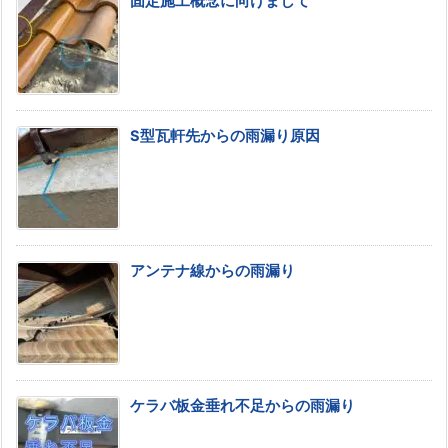
固定施工概念に向けまして
S型瓦軒先からの雨漏り原因
アンテナ線からの雨漏り
ケラバ板金垂れ不足からの雨漏り