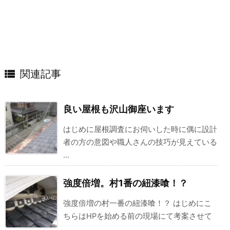

関連記事
良い屋根も沢山御座います
はじめに屋根調査にお伺いした時に偶に設計
者の方の意図や職人さんの技巧が見えている
...
強度倍増。村1番の紐漆喰！？
強度倍増の村一番の紐漆喰！？ はじめにこ
ちらはHPを始める前の現場にて考案させて
...