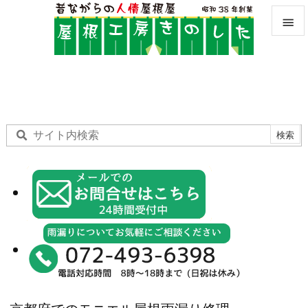


メニュ

サイド

前へ

次へ

検索