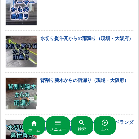
水切り熨斗瓦からの雨漏り（現場・大阪府）
背割り腕木からの雨漏り（現場・大阪府）



水切り板金鼻仕舞いからの雨漏り・ベランダ

の内壁も（現場・大阪府）
メニュー
検索
上へ
ホーム