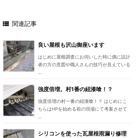

関連記事
良い屋根も沢山御座います
はじめに屋根調査にお伺いした時に偶に設計
者の方の意図や職人さんの技巧が見えている
...
強度倍増。村1番の紐漆喰！？
強度倍増の村一番の紐漆喰！？ はじめにこ
ちらはHPを始める前の現場にて考案させて
...
シリコンを使った瓦屋根雨漏り修理