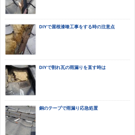
DIYで屋根漆喰工事をする時の注意点
DIYで割れ瓦の雨漏りを直す時は
銅のテープで雨漏り応急処置