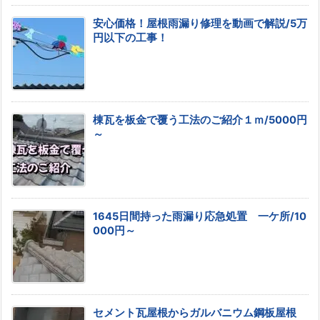
安心価格！屋根雨漏り修理を動画で解説/5万
円以下の工事！
棟瓦を板金で覆う工法のご紹介１ｍ/5000円
～
1645日間持った雨漏り応急処置 一ケ所/10
000円～
セメント瓦屋根からガルバニウム鋼板屋根