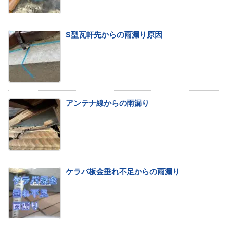
S型瓦軒先からの雨漏り原因
アンテナ線からの雨漏り
ケラバ板金垂れ不足からの雨漏り