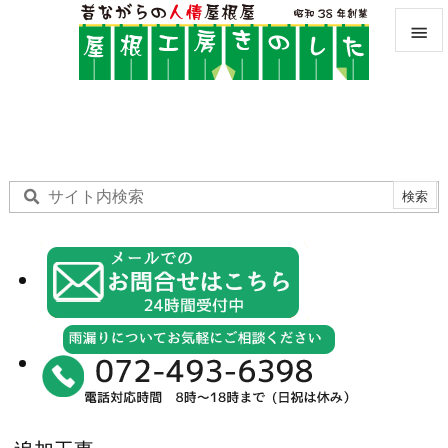


メニュ

サイド

前へ

次へ

検索