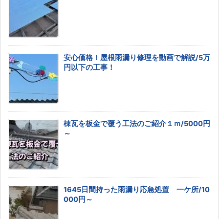
安心価格！屋根雨漏り修理を動画で解説/5万
円以下の工事！
棟瓦を板金で覆う工法のご紹介１ｍ/5000円
～
1645日間持った雨漏り応急処置 一ケ所/10
000円～