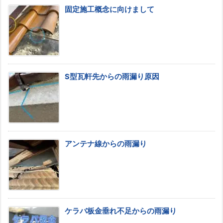
固定施工概念に向けまして
S型瓦軒先からの雨漏り原因
アンテナ線からの雨漏り
ケラバ板金垂れ不足からの雨漏り