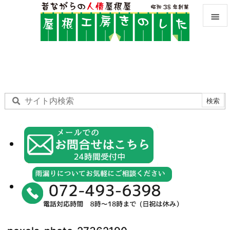


メニュ

サイド

前へ

次へ

検索