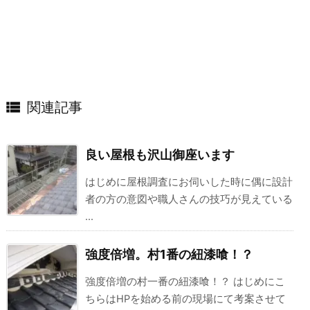

関連記事
良い屋根も沢山御座います
はじめに屋根調査にお伺いした時に偶に設計
者の方の意図や職人さんの技巧が見えている
...
強度倍増。村1番の紐漆喰！？
強度倍増の村一番の紐漆喰！？ はじめにこ
ちらはHPを始める前の現場にて考案させて