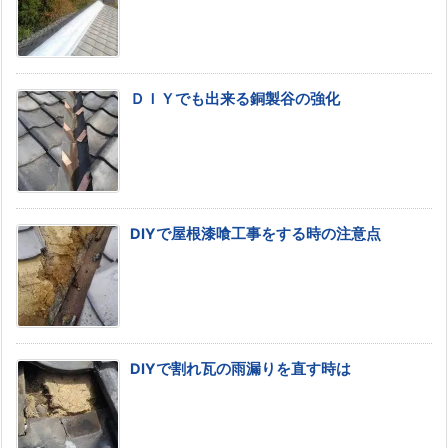
ＤＩＹでも出来る銅製谷の強化
DIYで屋根漆喰工事をする時の注意点
DIYで割れ瓦の雨漏りを直す時は