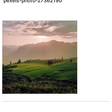
pexels-photo-27362190