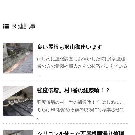

関連記事
良い屋根も沢山御座います
はじめに屋根調査にお伺いした時に偶に設計
者の方の意図や職人さんの技巧が見えている
...
強度倍増。村1番の紐漆喰！？
強度倍増の村一番の紐漆喰！？ はじめにこ
ちらはHPを始める前の現場にて考案させて
...
シリコンを使った瓦屋根雨漏り修理