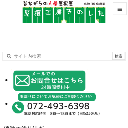


メニュ

サイド

前へ

次へ

検索