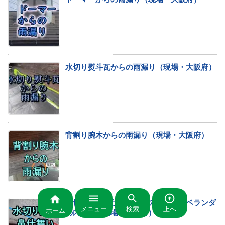
水切り熨斗瓦からの雨漏り（現場・大阪府）
背割り腕木からの雨漏り（現場・大阪府）




水切り板金鼻仕舞いからの雨漏り・ベランダ
メニュー
検索
上へ
ホーム
の内壁も（現場・大阪府）