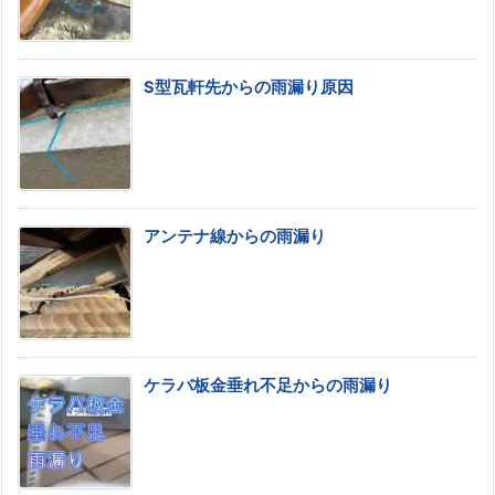
S型瓦軒先からの雨漏り原因
アンテナ線からの雨漏り
ケラバ板金垂れ不足からの雨漏り