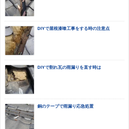
DIYで屋根漆喰工事をする時の注意点
DIYで割れ瓦の雨漏りを直す時は
銅のテープで雨漏り応急処置