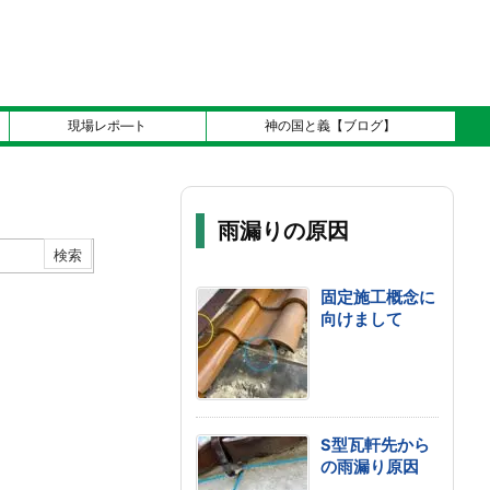
現場レポ―ト
神の国と義【ブログ】
雨漏りの原因
固定施工概念に
向けまして
S型瓦軒先から
の雨漏り原因