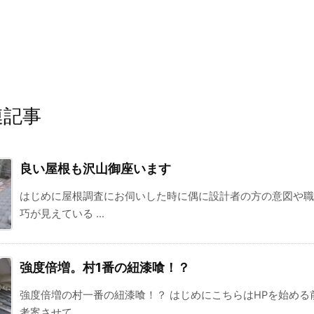
連記事
良い屋根も沢山御座います
はじめに屋根調査にお伺いした時に偶に設計者の方の意図や職
巧が見えている ...
強度倍増。村1番の紐漆喰！？
強度倍増の村一番の紐漆喰！？ はじめにこちらはHPを始める
考案させて ...