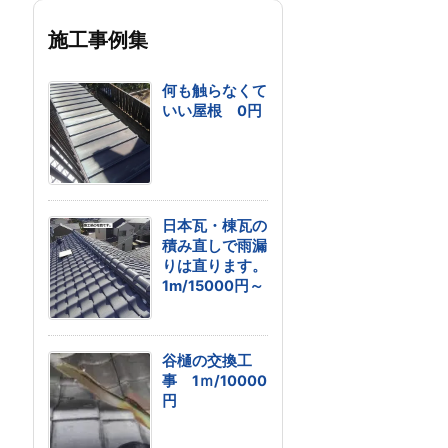
施工事例集
何も触らなくて
いい屋根 0円
日本瓦・棟瓦の
積み直しで雨漏
りは直ります。
1m/15000円～
谷樋の交換工
事 1ｍ/10000
円