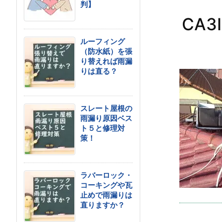
判】
CA3I
ルーフィング
（防水紙）を張
り替えれば雨漏
りは直る？
スレート屋根の
雨漏り原因ベス
ト５と修理対
策！
ラバーロック・
コーキングや瓦
止めで雨漏りは
直りますか？