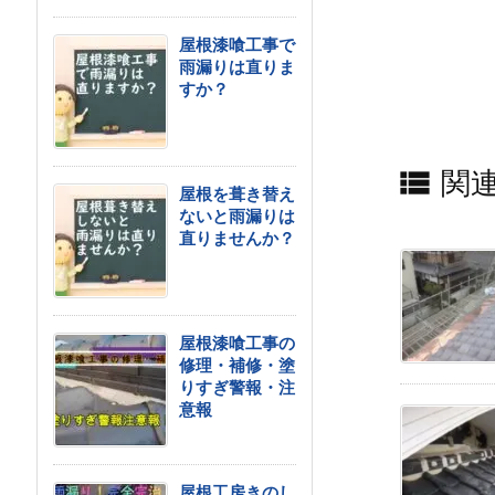
屋根漆喰工事で
雨漏りは直りま
すか？

関
屋根を葺き替え
ないと雨漏りは
直りませんか？
屋根漆喰工事の
修理・補修・塗
りすぎ警報・注
意報
屋根工房きのし