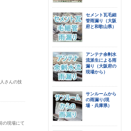
セメント瓦毛細
管雨漏り（大阪
府と和歌山県）
アンテナ余剰水
流派生による雨
漏り（大阪府の
現場から）
人さんの技
サンルームから
の雨漏り(現
場・兵庫県）
前の現場にて