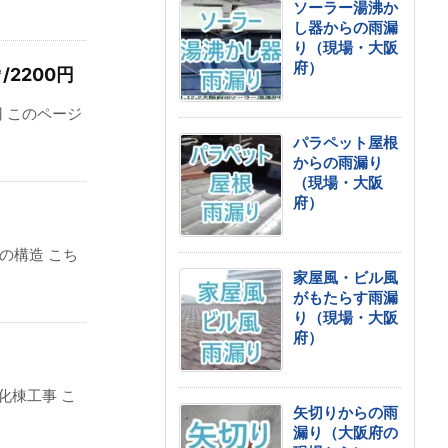
ソーラー湯沸か
し器からの雨漏
り（現場・大阪
府）
2200円
円 このページ
パラペット屋根
からの雨漏り
（現場・大阪
府）
の構造 こち
家屋風・ビル風
がもたらす雨漏
り（現場・大阪
府）
化棟工事 こ
矢切りからの雨
漏り（大阪府の