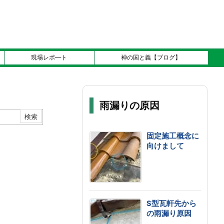
現場レポ―ト
神の国と義【ブログ】
雨漏りの原因
固定施工概念に
向けまして
S型瓦軒先から
の雨漏り原因