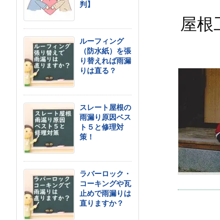
判】
屋根
ルーフィング
（防水紙）を張
り替えれば雨漏
りは直る？
スレート屋根の
雨漏り原因ベス
ト５と修理対
策！
ラバーロック・
コーキングや瓦
止めで雨漏りは
直りますか？