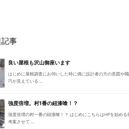
連記事
良い屋根も沢山御座います
はじめに屋根調査にお伺いした時に偶に設計者の方の意図や職
巧が見えている ...
強度倍増。村1番の紐漆喰！？
強度倍増の村一番の紐漆喰！？ はじめにこちらはHPを始める
考案させて ...