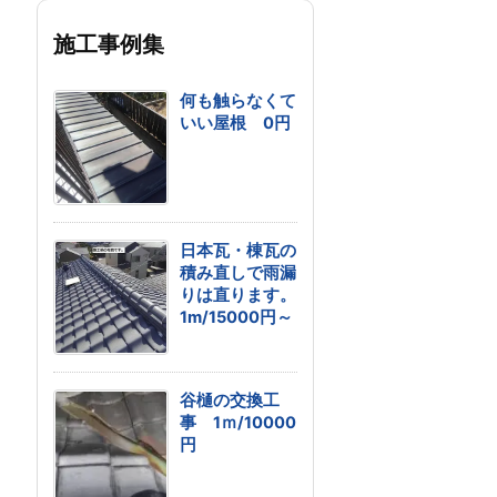
施工事例集
何も触らなくて
いい屋根 0円
日本瓦・棟瓦の
積み直しで雨漏
りは直ります。
1m/15000円～
谷樋の交換工
事 1ｍ/10000
円