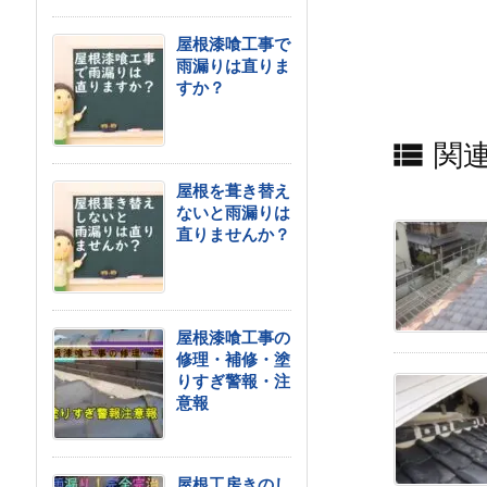
屋根漆喰工事で
雨漏りは直りま
すか？

関
屋根を葺き替え
ないと雨漏りは
直りませんか？
屋根漆喰工事の
修理・補修・塗
りすぎ警報・注
意報
屋根工房きのし