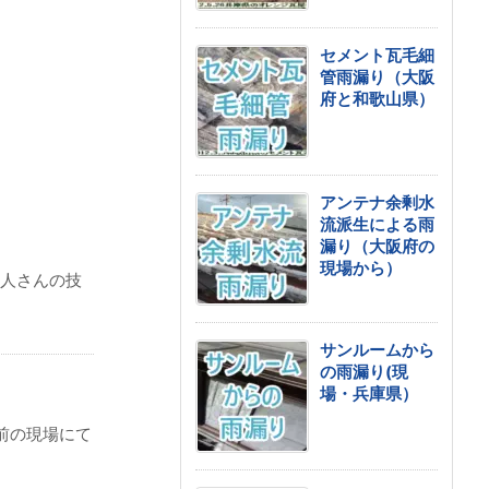
セメント瓦毛細
管雨漏り（大阪
府と和歌山県）
アンテナ余剰水
流派生による雨
漏り（大阪府の
現場から）
人さんの技
サンルームから
の雨漏り(現
場・兵庫県）
前の現場にて