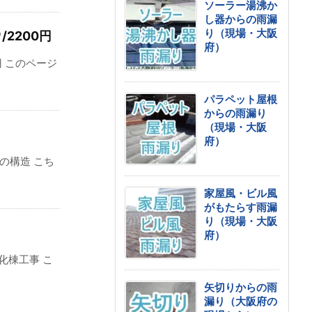
ソーラー湯沸か
し器からの雨漏
り（現場・大阪
2200円
府）
円 このページ
パラペット屋根
からの雨漏り
（現場・大阪
府）
の構造 こち
家屋風・ビル風
がもたらす雨漏
り（現場・大阪
府）
化棟工事 こ
矢切りからの雨
漏り（大阪府の